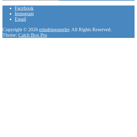
Search
for:
Facebook
Instagram
Email
Copyright © 2026
erindringsperler
. All Rights Reserved.
Theme:
Catch Box Pro
Scroll
Up