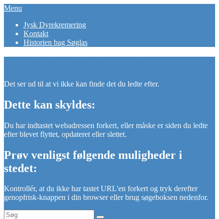
Skip
Menu
erindringsperler
Når en svær tid kan blive smuk.
to
Primær
Jysk Dyrekremering
content
Kontakt
menu
Historien bag Søglas
Error 404 - Side ikke fundet.
Det ser ud til at vi ikke kan finde det du ledte efter.
Dette kan skyldes:
Du har indtastet webadressen forkert, eller måske er siden du ledte
efter blevet flyttet, opdateret eller slettet.
Prøv venligst følgende muligheder i
stedet:
Kontrollér, at du ikke har tastet URL'en forkert og tryk derefter
genopfrisk-knappen i din browser eller brug søgeboksen nedenfor.
Search