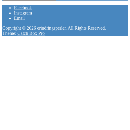
Search
for:
Facebook
Instagram
Email
Copyright © 2026
erindringsperler
. All Rights Reserved.
Theme:
Catch Box Pro
Scroll
Up