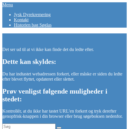
Skip
Menu
erindringsperler
Når en svær tid kan blive smuk.
to
Primær
Jysk Dyrekremering
content
Kontakt
menu
Historien bag Søglas
Error 404 - Side ikke fundet.
Det ser ud til at vi ikke kan finde det du ledte efter.
Dette kan skyldes:
Du har indtastet webadressen forkert, eller måske er siden du ledte
efter blevet flyttet, opdateret eller slettet.
Prøv venligst følgende muligheder i
stedet:
Kontrollér, at du ikke har tastet URL'en forkert og tryk derefter
genopfrisk-knappen i din browser eller brug søgeboksen nedenfor.
Search