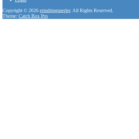
Copyright © 2026
erindringsperler
. All Rights Reserved.
Theme:
Catch Box Pro
Scroll
Up