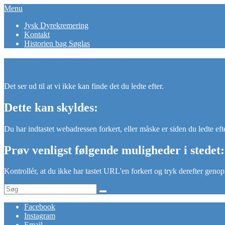
Skip
Menu
erindringsperler
Når en svær tid kan blive smuk.
to
Primær
Jysk Dyrekremering
content
Kontakt
menu
Historien bag Søglas
Error 404 - Side ikke fundet.
Det ser ud til at vi ikke kan finde det du ledte efter.
Dette kan skyldes:
Du har indtastet webadressen forkert, eller måske er siden du ledte efter 
Prøv venligst følgende muligheder i stedet:
Kontrollér, at du ikke har tastet URL'en forkert og tryk derefter gen
Search
Search
for:
Facebook
Instagram
Email